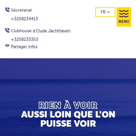
Sécretariat
FR
+3258234413
MENU
Clubhouse
d'Oude Jachthaven
+3258233353
Partager infos
RIEN À VOIR
AUSSI LOIN QUE L'ON
PUISSE VOIR